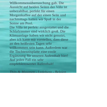
Willkommensüberraschung gab. Die
Aussicht auf beiden Seiten der Villa ist
unbezahlbar, perfekt für einen
Morgenkaffee auf der einen Seite und
nachmittags hatten wir Spaß in der
Sonne am Pool.
Die Villa ist perfekt ausgestattet und die
Schlafzimmer sind wirklich groß. Die
Klimaanlage haben wir nicht genutzt,
aber ich kann mir vorstellen, dass diese
an den heißesten Tagen sehr
willkommen sein kann. Außerdem war
die Tischtennisplatte eine coole
Ergänzung für unseren Aufenthalt hier!
Auf jeden Fall ein sehr
empfehlenswerter Aufenthalt!
Thijs & Maureen - Ledeberg - Belgien
*Hochwertiger Service und Material*
Das Haus ist schön mit viel Liebe zum Detail
und Luxus ausgestattet. Es ist perfekt gelegen,
da alle Sehenswürdigkeiten innerhalb von 20
Minuten mit dem Auto erreichbar sind: Obidos,
Nazaré, Peniche, ...
Oliver, unser Gastgeber, war immer da, um uns