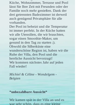
Küche, Wohnzimmer, Terrasse und Pool
lässt Sie Ihre Zeit mit Freunden oder der
Familie noch mehr genießen. Dank der
drei getrennten Badezimmer ist derweil
auch genügend Privatsphäre für alle
vorhanden.
Der Pool ist beheizt und die Temperatur
ist immer perfekt. In der Küche hatten
wir alle Utensilien, die wir brauchten,
sogar einen Smoothie-Maker, um
gesund in den Tag zu starten ;).
Obwohl die Silberküste eine
wunderschöne Region ist, haben wir die
Ruhe der Villa, den Pool und die
herrliche Aussicht bevorzugt!
Wir kommen nächstes Jahr auf jeden
Fall wieder!
Michiel & Céline - Wondelgem -
Belgien
*unbezahlbare Aussicht*
Wir kamen spät in der Villa an und es
war sehr schön, dass es eine kleine